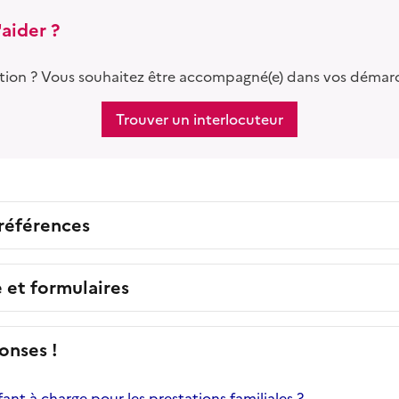
aider ?
tion ? Vous souhaitez être accompagné(e) dans vos démar
Trouver un interlocuteur
 références
e et formulaires
onses !
ant à charge pour les prestations familiales ?