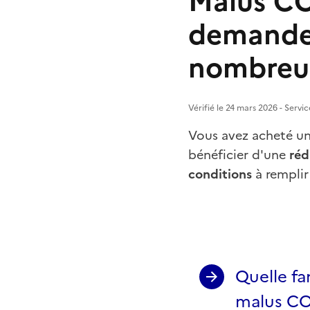
Malus CO
demander
nombreu
Vérifié le 24 mars 2026 - Servi
Vous avez acheté un
bénéficier d'une
réd
conditions
à rempli
Quelle fa
malus CO