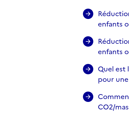
Réductio
enfants o
Réductio
enfants o
Quel est
pour une 
Comment
CO2/masse