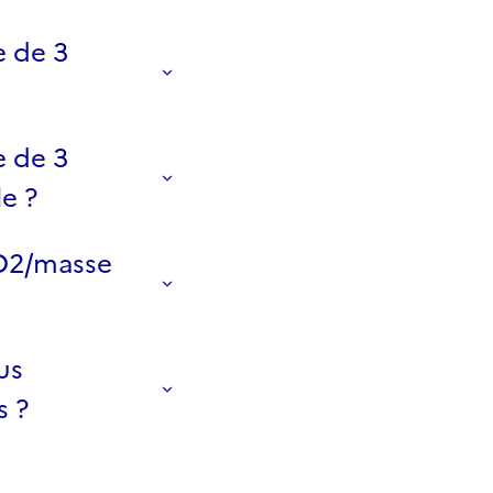
e de 3
e de 3
e ?
CO2/masse
us
s ?