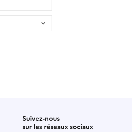
 utile
utile
 été parfaitement utile
Suivez-nous
sur les réseaux sociaux