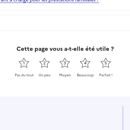
Cette page vous a-t-elle été utile ?
1
2
3
4
5
Pas du tout
Un peu
Moyen
Beaucoup
Parfait !
Cette page ne pas m'a pas du tout été utile
Cette page m'a été un peu utile
Cette page m'a été moyennement
Cette page m'a été très 
Cette page m'a