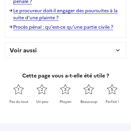
pénale ?
Le procureur doit-il engager des poursuites à la
suite d'une plainte ?
Procès pénal : qu'est-ce qu'une partie civile ?
Voir aussi
Cette page vous a-t-elle été utile ?
1
2
3
4
5
Pas du tout
Un peu
Moyen
Beaucoup
Parfait !
Cette page ne pas m'a pas du tout été utile
Cette page m'a été un peu utile
Cette page m'a été moyennement 
Cette page m'a été très 
Cette page m'