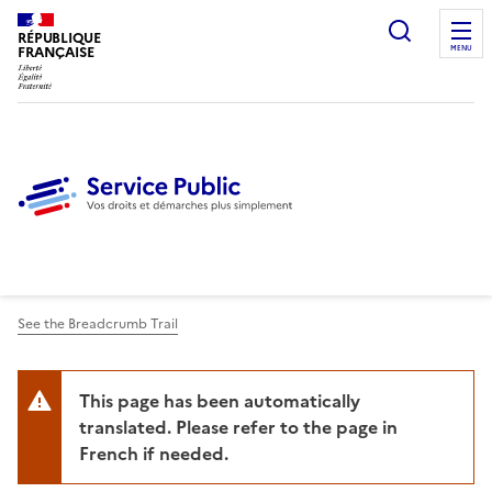
Ouvrir l
RÉPUBLIQUE
FRANÇAISE
MENU
See the Breadcrumb Trail
This page has been automatically
translated. Please refer to the page in
French if needed.