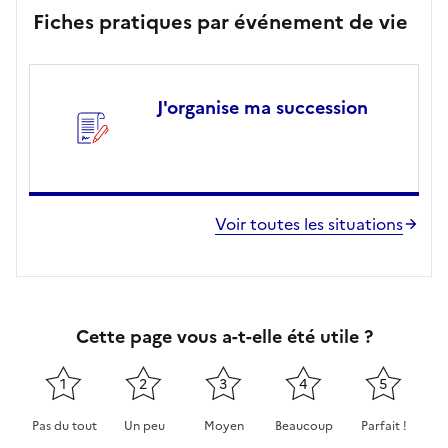
Fiches pratiques par événement de vie
J'organise ma succession
Voir toutes les situations
Cette page vous a-t-elle été utile ?
1
2
3
4
5
Pas du tout
Un peu
Moyen
Beaucoup
Parfait !
Cette page ne pas m'a pas du tout été utile
Cette page m'a été un peu utile
Cette page m'a été moyennement 
Cette page m'a été très 
Cette page m'