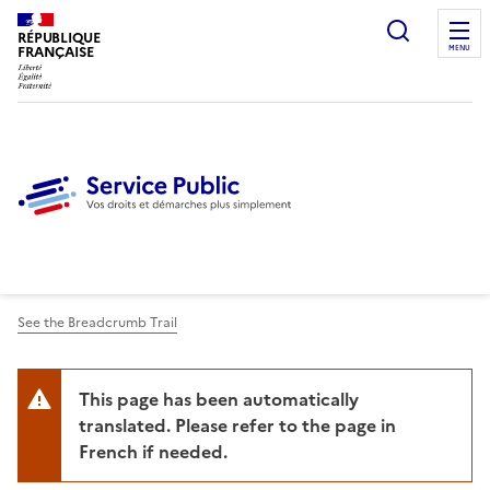
Ouvrir l
RÉPUBLIQUE
FRANÇAISE
MENU
See the Breadcrumb Trail
This page has been automatically
translated. Please refer to the page in
French if needed.