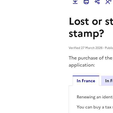
Lost or s
stamp?
Verified 27 March 2026 - Publi
The purchase of the 
application:
In France
In 
In France
Renewing an identi
You can buy a tax 