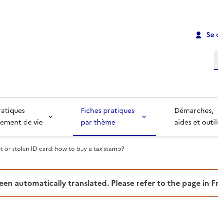
Se 
R
ratiques
Fiches pratiques
Démarches,
ement de vie
par thème
aides et outil
t or stolen ID card: how to buy a tax stamp?
been automatically translated. Please refer to the page in 