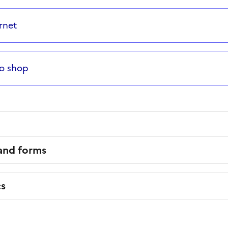
s
rnet
co shop
 and forms
cs