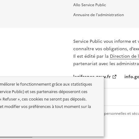
Allo Service Public
Annuaire de l'administration
Service Public vous informe et 
connaître vos obligations, d’ex
Il est édité par la
Direction de 
partenariat avec les administra
legifrance.gouv.fr
info.go
'améliorer le fonctionnement grâce aux statistiques
 Service Public) et ses partenaires déposeront ces
 « Refuser », ces cookies ne seront pas déposés.
et modifier vos préférences à tout moment sur la
lité des services en ligne
Mentions légales
Données personnelles et sécu
ence etalab-2.0