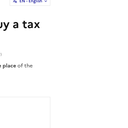
EN
- English
uy a tax
r)
e place
of the