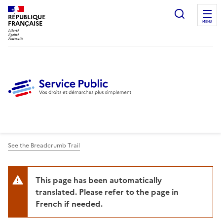
Ouvrir l
RÉPUBLIQUE
FRANÇAISE
MENU
See the Breadcrumb Trail
This page has been automatically
translated. Please refer to the page in
French if needed.