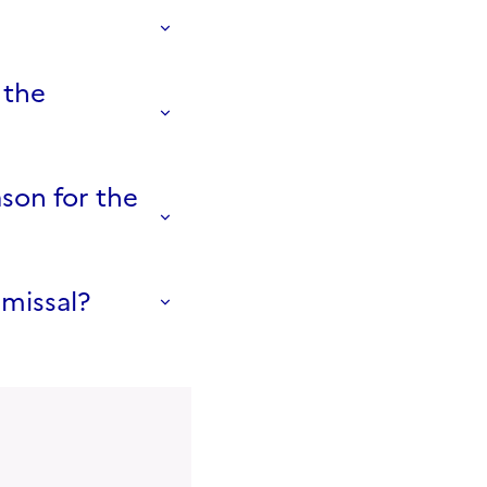
 the
ason for the
smissal?