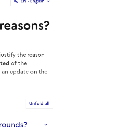
EN
- English
 reasons?
justify the reason
ated
of the
g an update on the
Unfold all
grounds?