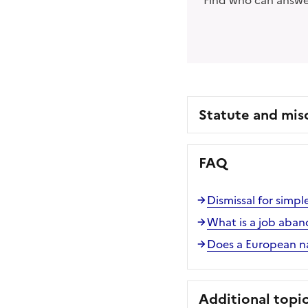
Find who can answer
Statute and mis
FAQ
Dismissal for simp
What is a job aban
Does a European na
Additional topi