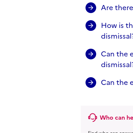
Are there
How is th
dismissal
Can the e
dismissal
Can the e
Who can he