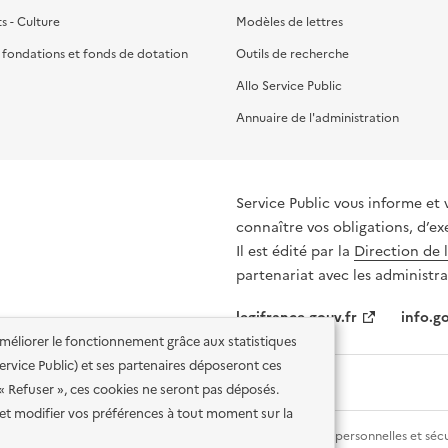
ts - Culture
Modèles de lettres
, fondations et fonds de dotation
Outils de recherche
Allo Service Public
Annuaire de l'administration
Service Public vous informe et 
connaître vos obligations, d’ex
Il est édité par la
Direction de 
partenariat avec les administra
legifrance.gouv.fr
info.go
'améliorer le fonctionnement grâce aux statistiques
 Service Public) et ses partenaires déposeront ces
 « Refuser », ces cookies ne seront pas déposés.
et modifier vos préférences à tout moment sur la
lité des services en ligne
Mentions légales
Données personnelles et sécu