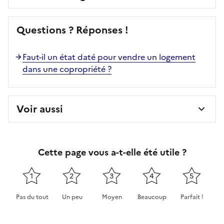
Questions ? Réponses !
Faut-il un état daté pour vendre un logement
dans une copropriété ?
Voir aussi
Cette page vous a-t-elle été utile ?
1
2
3
4
5
Pas du tout
Un peu
Moyen
Beaucoup
Parfait !
Cette page ne pas m'a pas du tout été utile
Cette page m'a été un peu utile
Cette page m'a été moyennement 
Cette page m'a été très 
Cette page m'