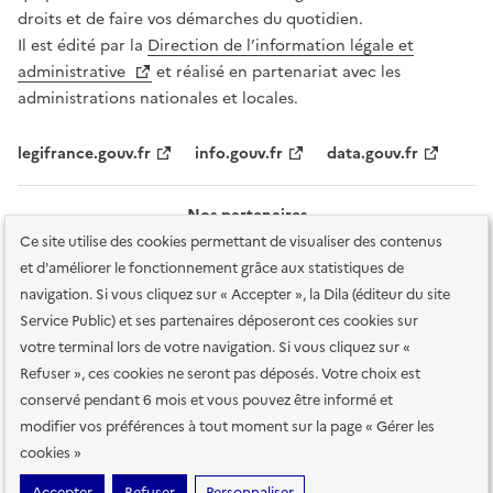
droits et de faire vos démarches du quotidien.
Il est édité par la
Direction de l’information légale et
administrative
et réalisé en partenariat avec les
administrations nationales et locales.
legifrance.gouv.fr
info.gouv.fr
data.gouv.fr
Nos partenaires
Ce site utilise des cookies permettant de visualiser des contenus
et d'améliorer le fonctionnement grâce aux statistiques de
navigation. Si vous cliquez sur « Accepter », la Dila (éditeur du site
Service Public) et ses partenaires déposeront ces cookies sur
votre terminal lors de votre navigation. Si vous cliquez sur «
Plan du site
Accessibilité : totalement conforme
Accessibilité des
Refuser », ces cookies ne seront pas déposés. Votre choix est
services en ligne
Mentions légales
Données personnelles et sécurité
conservé pendant 6 mois et vous pouvez être informé et
modifier vos préférences à tout moment sur la page « Gérer les
Conditions générales d'utilisation
Gestion des cookies
cookies »
Sauf mention contraire, tous les contenus de ce site sont sous
licence
Accepter
Refuser
Personnaliser