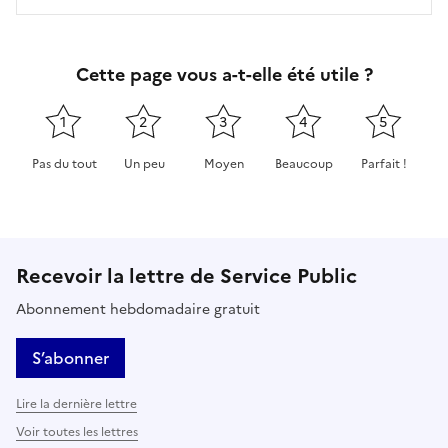
Cette page vous a-t-elle été utile ?
1
2
3
4
5
Pas du tout
Un peu
Moyen
Beaucoup
Parfait !
Cette page ne pas m'a pas du tout été utile
Cette page m'a été un peu utile
Cette page m'a été moyennement 
Cette page m'a été très 
Cette page m'
Recevoir la lettre de Service Public
Abonnement hebdomadaire gratuit
S’abonner
Lire la dernière lettre
Voir toutes les lettres