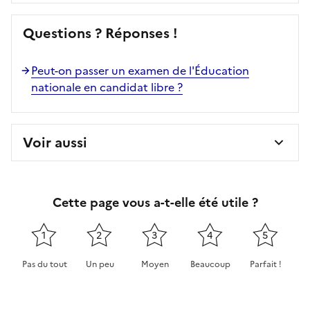
Questions ? Réponses !
Peut-on passer un examen de l'Éducation
nationale en candidat libre ?
Voir aussi
Cette page vous a-t-elle été utile ?
1
2
3
4
5
Pas du tout
Un peu
Moyen
Beaucoup
Parfait !
Cette page ne pas m'a pas du tout été utile
Cette page m'a été un peu utile
Cette page m'a été moyennement 
Cette page m'a été très 
Cette page m'