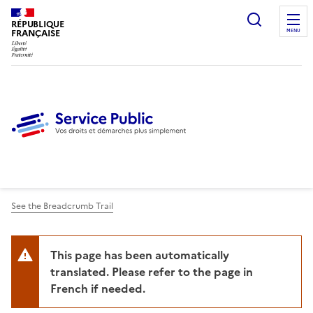
Ouvrir l
RÉPUBLIQUE
FRANÇAISE
MENU
See the Breadcrumb Trail
This page has been automatically
translated. Please refer to the page in
French if needed.