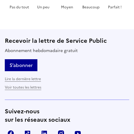
Pas du tout
Un peu
Moyen
Beaucoup
Parfait !
Cette page ne pas m'a pas du tout été utile
Cette page m'a été un peu utile
Cette page m'a été moyennement 
Cette page m'a été très 
Cette page m'
Recevoir la lettre de Service Public
Abonnement hebdomadaire gratuit
S’abonner
Lire la dernière lettre
Voir toutes les lettres
Suivez-nous
sur les réseaux sociaux
Facebook
TikTok
LinkedIn
Instagram
YouTube