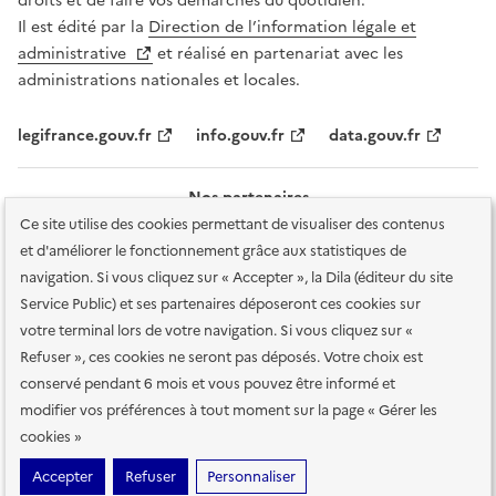
droits et de faire vos démarches du quotidien.
Il est édité par la
Direction de l’information légale et
administrative
et réalisé en partenariat avec les
administrations nationales et locales.
legifrance.gouv.fr
info.gouv.fr
data.gouv.fr
Nos partenaires
Ce site utilise des cookies permettant de visualiser des contenus
et d'améliorer le fonctionnement grâce aux statistiques de
navigation. Si vous cliquez sur « Accepter », la Dila (éditeur du site
Service Public) et ses partenaires déposeront ces cookies sur
votre terminal lors de votre navigation. Si vous cliquez sur «
Plan du site
Accessibilité : totalement conforme
Accessibilité des
Refuser », ces cookies ne seront pas déposés. Votre choix est
services en ligne
Mentions légales
Données personnelles et sécurité
conservé pendant 6 mois et vous pouvez être informé et
modifier vos préférences à tout moment sur la page « Gérer les
Conditions générales d'utilisation
Gestion des cookies
cookies »
Sauf mention contraire, tous les contenus de ce site sont sous
licence
Accepter
Refuser
Personnaliser
etalab-2.0