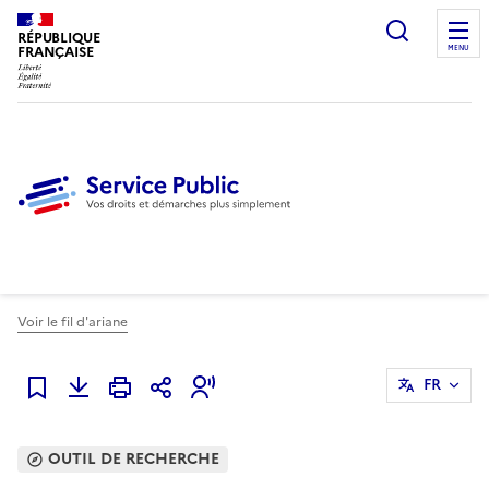
Ouvrir l
RÉPUBLIQUE
FRANÇAISE
MENU
Voir le fil d'ariane
FR
Ajouter à mes favoris
OUTIL DE RECHERCHE