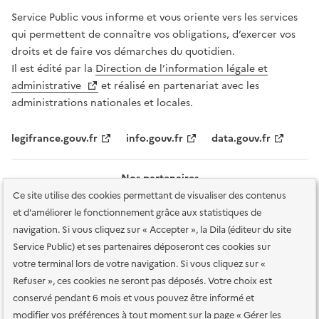
Service Public vous informe et vous oriente vers les services
qui permettent de connaître vos obligations, d’exercer vos
droits et de faire vos démarches du quotidien.
Il est édité par la
Direction de l’information légale et
administrative
et réalisé en partenariat avec les
administrations nationales et locales.
legifrance.gouv.fr
info.gouv.fr
data.gouv.fr
Nos partenaires
Ce site utilise des cookies permettant de visualiser des contenus
et d'améliorer le fonctionnement grâce aux statistiques de
navigation. Si vous cliquez sur « Accepter », la Dila (éditeur du site
Service Public) et ses partenaires déposeront ces cookies sur
votre terminal lors de votre navigation. Si vous cliquez sur «
Plan du site
Accessibilité : totalement conforme
Accessibilité des
Refuser », ces cookies ne seront pas déposés. Votre choix est
services en ligne
Mentions légales
Données personnelles et sécurité
conservé pendant 6 mois et vous pouvez être informé et
modifier vos préférences à tout moment sur la page « Gérer les