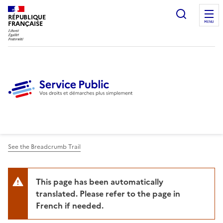
Ouvrir l
RÉPUBLIQUE
FRANÇAISE
MENU
See the Breadcrumb Trail
This page has been automatically
translated. Please refer to the page in
French if needed.