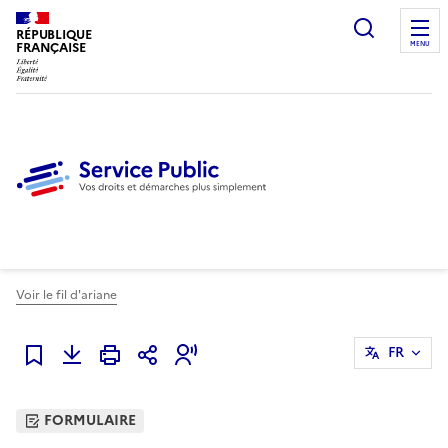
Ouvrir l
RÉPUBLIQUE
FRANÇAISE
MENU
Voir le fil d'ariane
FR
Ajouter à mes favoris
FORMULAIRE