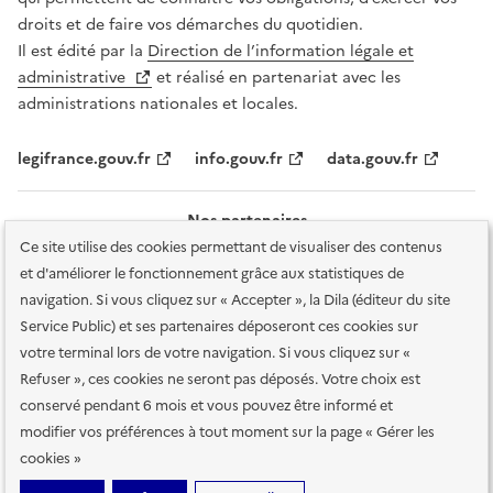
droits et de faire vos démarches du quotidien.
Il est édité par la
Direction de l’information légale et
administrative
et réalisé en partenariat avec les
administrations nationales et locales.
legifrance.gouv.fr
info.gouv.fr
data.gouv.fr
Nos partenaires
Ce site utilise des cookies permettant de visualiser des contenus
et d'améliorer le fonctionnement grâce aux statistiques de
navigation. Si vous cliquez sur « Accepter », la Dila (éditeur du site
Service Public) et ses partenaires déposeront ces cookies sur
votre terminal lors de votre navigation. Si vous cliquez sur «
Plan du site
Accessibilité : totalement conforme
Accessibilité des
Refuser », ces cookies ne seront pas déposés. Votre choix est
services en ligne
Mentions légales
Données personnelles et sécurité
conservé pendant 6 mois et vous pouvez être informé et
modifier vos préférences à tout moment sur la page « Gérer les
Conditions générales d'utilisation
Gestion des cookies
cookies »
Sauf mention contraire, tous les contenus de ce site sont sous
licence