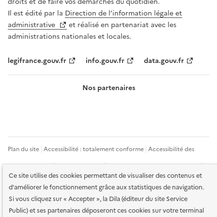
droits et de faire vos démarches du quotidien.
Il est édité par la
Direction de l’information légale et
administrative
et réalisé en partenariat avec les
administrations nationales et locales.
legifrance.gouv.fr
info.gouv.fr
data.gouv.fr
Nos partenaires
Plan du site
Accessibilité : totalement conforme
Accessibilité des
services en ligne
Mentions légales
Données personnelles et sécurité
Ce site utilise des cookies permettant de visualiser des contenus et
Conditions générales d'utilisation
Gestion des cookies
d'améliorer le fonctionnement grâce aux statistiques de navigation.
Si vous cliquez sur « Accepter », la Dila (éditeur du site Service
Sauf mention contraire, tous les contenus de ce site sont sous
licence
Public) et ses partenaires déposeront ces cookies sur votre terminal
etalab-2.0