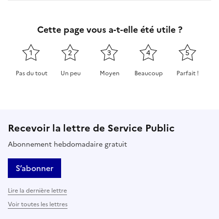
Cette page vous a-t-elle été utile ?
1
2
3
4
5
Pas du tout
Un peu
Moyen
Beaucoup
Parfait !
Cette page ne pas m'a pas du tout été utile
Cette page m'a été un peu utile
Cette page m'a été moyennement 
Cette page m'a été très 
Cette page m'
Recevoir la lettre de Service Public
Abonnement hebdomadaire gratuit
S’abonner
Lire la dernière lettre
Voir toutes les lettres