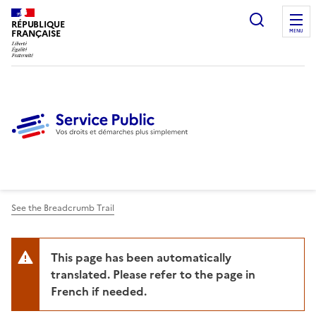
Ouvrir l
RÉPUBLIQUE
FRANÇAISE
MENU
See the Breadcrumb Trail
This page has been automatically
translated. Please refer to the page in
French if needed.