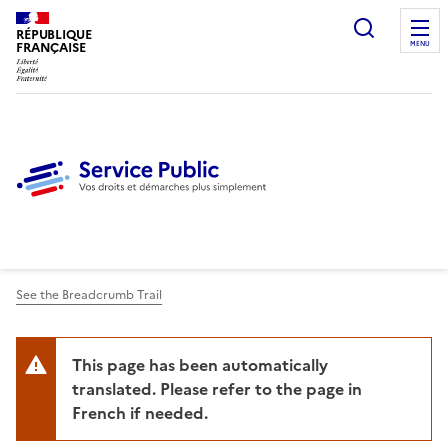
Ouvrir l
RÉPUBLIQUE
FRANÇAISE
MENU
See the Breadcrumb Trail
This page has been automatically
translated. Please refer to the page in
French if needed.