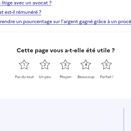
litige avec un avocat ?
 est-il rémunéré ?
prendre un pourcentage sur l'argent gagné grâce à un procè
Cette page vous a-t-elle été utile ?
1
2
3
4
5
Pas du tout
Un peu
Moyen
Beaucoup
Parfait !
Cette page ne pas m'a pas du tout été utile
Cette page m'a été un peu utile
Cette page m'a été moyennement
Cette page m'a été très 
Cette page m'a