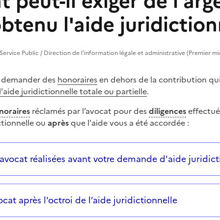
 peut-il exiger de l'arg
obtenu l'aide juridiction
Service Public / Direction de l'information légale et administrative (Premier mi
t demander des
honoraires
en dehors de la contribution qui 
l'aide juridictionnelle totale ou partielle
.
noraires
réclamés par l’avocat pour des
diligences
effectu
ctionnelle ou
après
que l'aide vous a été accordée :
 successives et les réponses s’afficheront automatiquem
'avocat réalisées avant votre demande d'aide juridict
cat après l'octroi de l’aide juridictionnelle