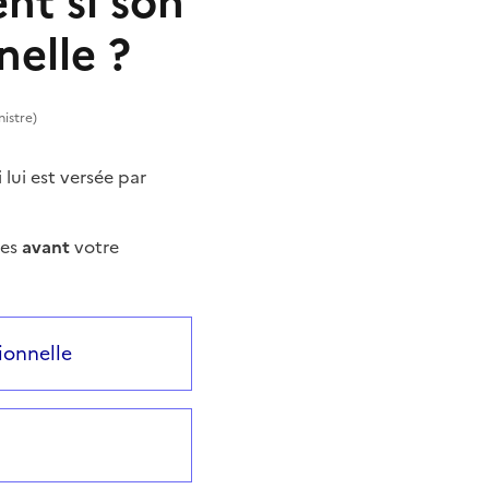
ent si son
nelle ?
nistre)
lui est versée par
ées
avant
votre
ent
ionnelle