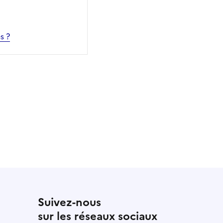
s ?
 utile
utile
 été parfaitement utile
Suivez-nous
sur les réseaux sociaux