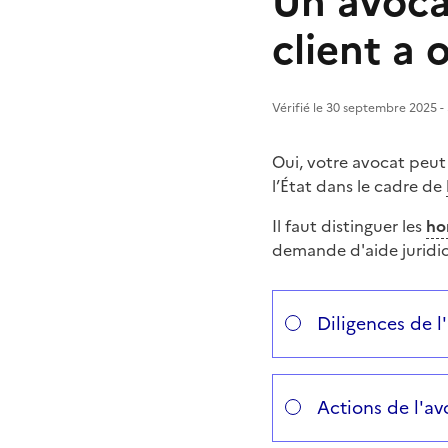
Un avocat
client a 
Vérifié le 30 septembre 2025 - 
Oui, votre avocat peu
l’État dans le cadre de
Il faut distinguer les
ho
demande d'aide juridi
Répondez aux questions
Vous avez choisi
Choisissez votre cas
Diligences de l
Actions de l'avo