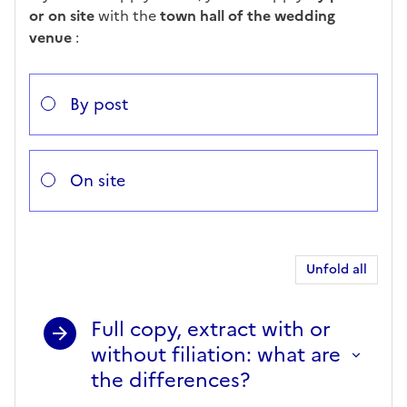
or on site
with the
town hall of the wedding
venue
:
Répondez aux questions successives et les réponses 
Vous avez choisi
Choisissez votre cas
By post
On site
Unfold all
Full copy, extract with or
without filiation: what are
the differences?