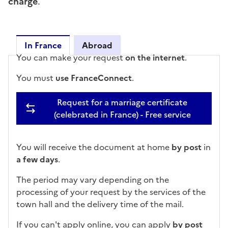
charge
.
In France
Abroad
You can make your request
on the internet
.
In France
You must
use
FranceConnect
.
Request for a marriage certificate
(celebrated in France) - Free service
You will receive the document at home
by post
in
a few days
.
The period may vary depending on the
processing of your request by the services of the
town hall and the delivery time of the mail.
If you can't apply online, you can apply
by post