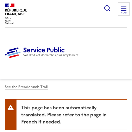
Ouvrir l
RÉPUBLIQUE
FRANÇAISE
MENU
See the Breadcrumb Trail
This page has been automatically
translated. Please refer to the page in
French if needed.