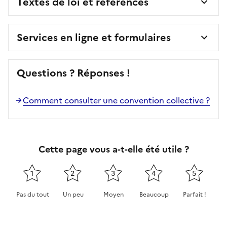
Textes de loi et références
Services en ligne et formulaires
Questions ? Réponses !
Comment consulter une convention collective ?
Cette page vous a-t-elle été utile ?
1
2
3
4
5
Pas du tout
Un peu
Moyen
Beaucoup
Parfait !
Cette page ne pas m'a pas du tout été utile
Cette page m'a été un peu utile
Cette page m'a été moyennement 
Cette page m'a été très 
Cette page m'