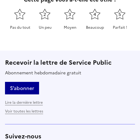
1
2
3
4
5
Pas du tout
Un peu
Moyen
Beaucoup
Parfait !
Cette page ne pas m'a pas du tout été utile
Cette page m'a été un peu utile
Cette page m'a été moyennement 
Cette page m'a été très 
Cette page m'
Recevoir la lettre de Service Public
Abonnement hebdomadaire gratuit
S’abonner
Lire la dernière lettre
Voir toutes les lettres
Suivez-nous