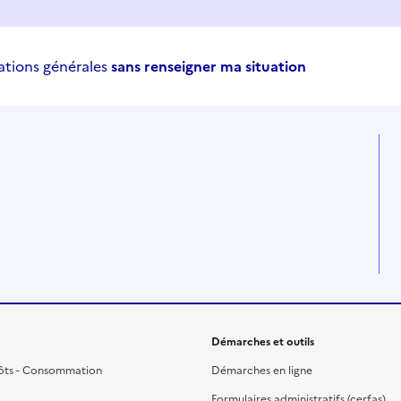
ations générales
sans renseigner ma situation
Démarches et outils
ôts - Consommation
Démarches en ligne
Formulaires administratifs (cerfas)