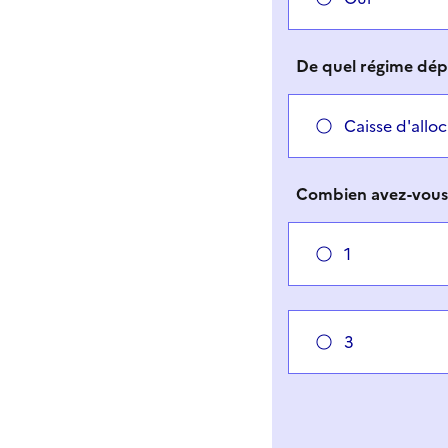
De quel régime dép
Caisse d'alloc
Combien avez-vous 
1
3
Vous avez choisi
Choisir votre cas