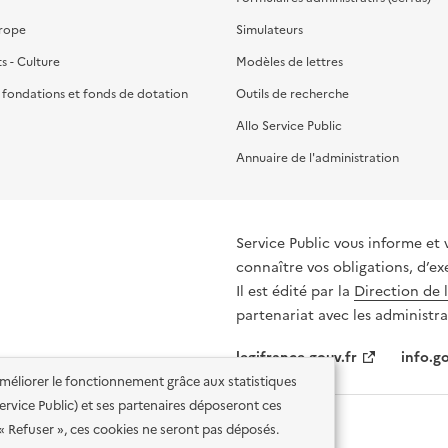
urope
Simulateurs
ts - Culture
Modèles de lettres
, fondations et fonds de dotation
Outils de recherche
Allo Service Public
Annuaire de l'administration
Service Public vous informe et vous or
connaître vos obligations, d’ex
Il est édité par la
Direction de 
partenariat avec les administra
legifrance.gouv.fr
info.go
'améliorer le fonctionnement grâce aux statistiques
 Service Public) et ses partenaires déposeront ces
 « Refuser », ces cookies ne seront pas déposés.