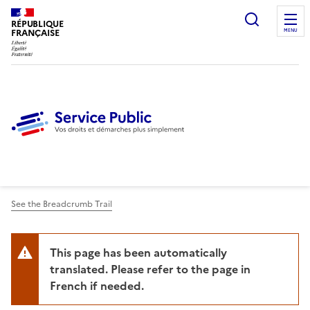
Ouvrir l
RÉPUBLIQUE
FRANÇAISE
MENU
See the Breadcrumb Trail
This page has been automatically
translated. Please refer to the page in
French if needed.