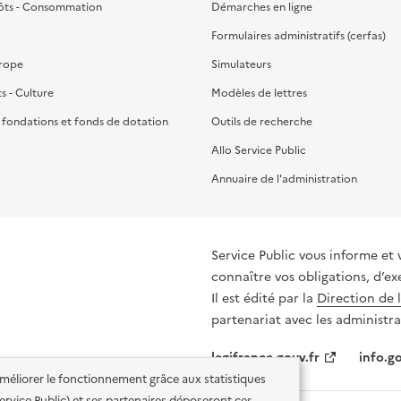
ôts - Consommation
Démarches en ligne
Formulaires administratifs (cerfas)
urope
Simulateurs
ts - Culture
Modèles de lettres
, fondations et fonds de dotation
Outils de recherche
Allo Service Public
Annuaire de l'administration
Service Public vous informe et 
connaître vos obligations, d’ex
Il est édité par la
Direction de 
partenariat avec les administra
legifrance.gouv.fr
info.go
'améliorer le fonctionnement grâce aux statistiques
 Service Public) et ses partenaires déposeront ces