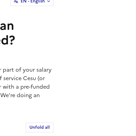
EN
- English
 an
ed?
 part of your salary
 service Cesu (or
 with a pre-funded
 We're doing an
Unfold all