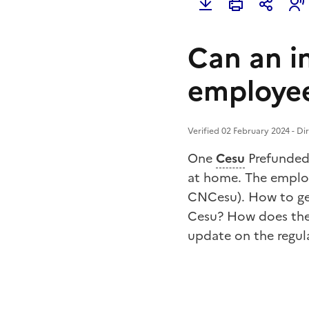
Can an i
employee
Verified 02 February 2024 - Di
One
Cesu
Prefunded 
at home. The employ
CNCesu). How to get
Cesu? How does the 
update on the regul