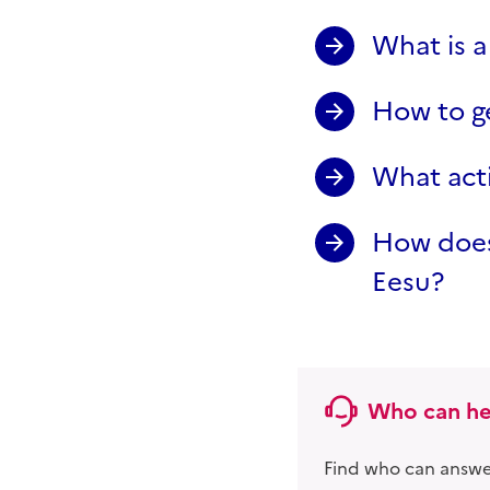
What is 
How to g
What acti
How does
Eesu?
Who can he
Find who can answer