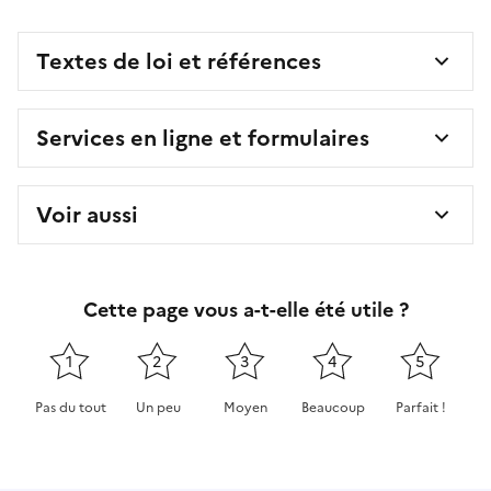
Textes de loi et références
Services en ligne et formulaires
Voir aussi
Cette page vous a-t-elle été utile ?
1
2
3
4
5
Pas du tout
Un peu
Moyen
Beaucoup
Parfait !
Cette page ne pas m'a pas du tout été utile
Cette page m'a été un peu utile
Cette page m'a été moyennement 
Cette page m'a été très 
Cette page m'