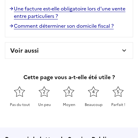
Une facture est-elle obligatoire lors d'une vente
entre particuliers ?
Comment déterminer son domicile fiscal ?
Voir aussi
Cette page vous a-t-elle été utile ?
1
2
3
4
5
Pas du tout
Un peu
Moyen
Beaucoup
Parfait !
Cette page ne pas m'a pas du tout été utile
Cette page m'a été un peu utile
Cette page m'a été moyennement 
Cette page m'a été très 
Cette page m'