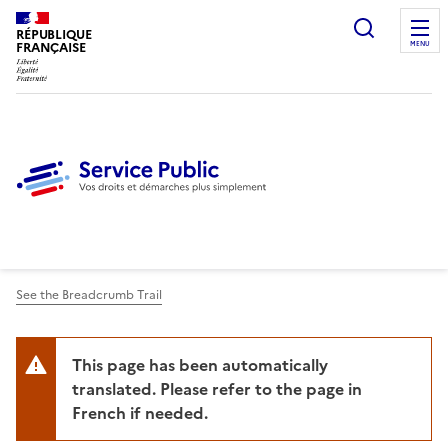
Ouvrir l
RÉPUBLIQUE
FRANÇAISE
MENU
See the Breadcrumb Trail
This page has been automatically
translated. Please refer to the page in
French if needed.