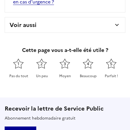
en cas d'urgence ?
Voir aussi
Cette page vous a-t-elle été utile ?
1
2
3
4
5
Pas du tout
Un peu
Moyen
Beaucoup
Parfait !
Cette page ne pas m'a pas du tout été utile
Cette page m'a été un peu utile
Cette page m'a été moyennement 
Cette page m'a été très 
Cette page m'
Recevoir la lettre de Service Public
Abonnement hebdomadaire gratuit