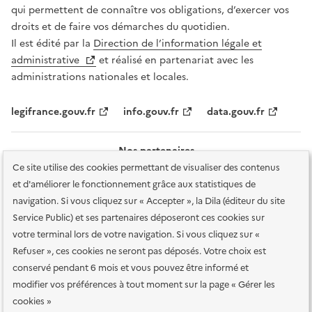
qui permettent de connaître vos obligations, d’exercer vos
droits et de faire vos démarches du quotidien.
Il est édité par la
Direction de l’information légale et
administrative
et réalisé en partenariat avec les
administrations nationales et locales.
legifrance.gouv.fr
info.gouv.fr
data.gouv.fr
Nos partenaires
Ce site utilise des cookies permettant de visualiser des contenus
et d'améliorer le fonctionnement grâce aux statistiques de
navigation. Si vous cliquez sur « Accepter », la Dila (éditeur du site
Service Public) et ses partenaires déposeront ces cookies sur
votre terminal lors de votre navigation. Si vous cliquez sur «
Plan du site
Accessibilité : totalement conforme
Accessibilité des
Refuser », ces cookies ne seront pas déposés. Votre choix est
services en ligne
Mentions légales
Données personnelles et sécurité
conservé pendant 6 mois et vous pouvez être informé et
modifier vos préférences à tout moment sur la page « Gérer les
Conditions générales d'utilisation
Gestion des cookies
cookies »