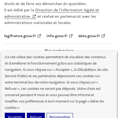
droits et de faire vos démarches du quotidien.
Il est édité par la
Direction de l’information légale et
administrative
et réalisé en partenariat avec les
administrations nationales et locales.
legifrance.gouv.fr
info.gouv.fr
data.gouv.fr
Nos partenaires
Ce site utilise des cookies permettant de visualiser des contenus
et d'améliorer le fonctionnement grâce aux statistiques de
navigation. Si vous cliquez sur « Accepter », la Dila (éditeur du site
Service Public) et ses partenaires déposeront ces cookies sur
votre terminal lors de votre navigation. Si vous cliquez sur «
Plan du site
Accessibilité : totalement conforme
Accessibilité des
Refuser », ces cookies ne seront pas déposés. Votre choix est
services en ligne
Mentions légales
Données personnelles et sécurité
conservé pendant 6 mois et vous pouvez être informé et
modifier vos préférences à tout moment sur la page « Gérer les
Conditions générales d'utilisation
Gestion des cookies
cookies »
Sauf mention contraire, tous les contenus de ce site sont sous
licence
Accepter
Refuser
Personnaliser