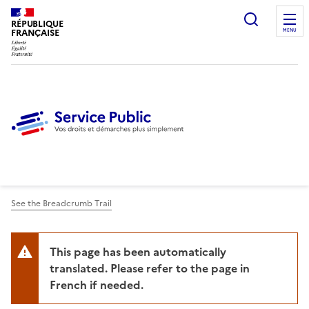
Ouvrir l
RÉPUBLIQUE
FRANÇAISE
MENU
See the Breadcrumb Trail
This page has been automatically
translated. Please refer to the page in
French if needed.