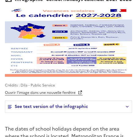
Illustration
Crédits : Dila - Public Service
Ouvrir l’image dans une nouvelle fenêtre
See text version of the infographic
The dates of school holidays depend on the area
where the school is located. Metropolitan France is