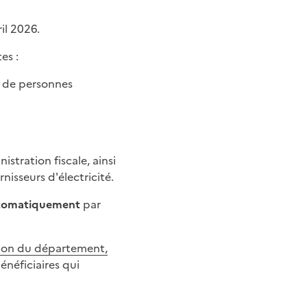
il 2026.
es :
e de personnes
stration fiscale, ainsi
nisseurs d'électricité.
automatiquement
par
ction du département,
énéficiaires qui