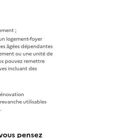
gement ;
 un logement-foyer
nes âgées dépendantes
sement ou une unité de
ous pouvez remettre
ves incluant des
 revanche utilisables
.
 vous pensez