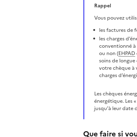
Rappel
Vous pouvez utili
les factures de f
les charges d’én
conventionné à 
ou non (
EHPAD
soins de longue
votre chèque à v
charges d’énergi
Les chèques énergie ne peuvent plus être utilisés pour payer des travaux de rénovation
énergétique. Les «
jusqu'à leur date
Que faire si vo