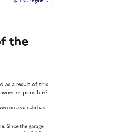
EN
- English
of the
 as a result of this
 owner responsible?
down on a vehicle has
ne. Since the garage