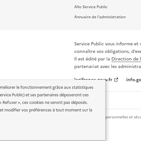
Allo Service Public
Annuaire de l'administration
Service Public vous informe et 
connaître vos obligations, d’ex
Il est édité par la
Direction de 
partenariat avec les administra
legifrance.gouv.fr
info.go
'améliorer le fonctionnement grâce aux statistiques
 Service Public) et ses partenaires déposeront ces
 « Refuser », ces cookies ne seront pas déposés.
et modifier vos préférences à tout moment sur la
lité des services en ligne
Mentions légales
Données personnelles et sécu
ence etalab-2.0