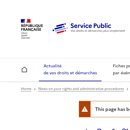
RÉPUBLIQUE
FRANÇAISE
Actualité
Fiches p
Accueil
de vos droits et démarches
par évén
Home
News on your rights and administrative procedures
This page has 