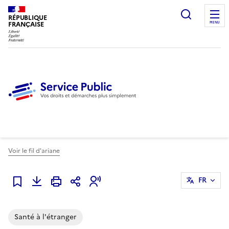
Ouvrir l
RÉPUBLIQUE
FRANÇAISE
MENU
Voir le fil d'ariane
FR
Ajouter à mes alertes
Santé à l'étranger