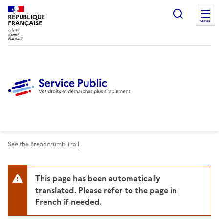
Ouvrir l
RÉPUBLIQUE
FRANÇAISE
MENU
See the Breadcrumb Trail
This page has been automatically
translated. Please refer to the page in
French if needed.