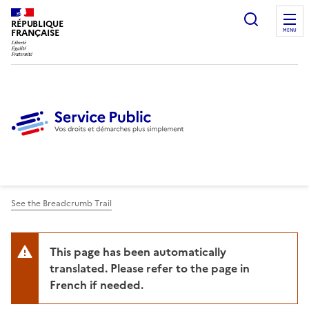
Ouvrir l
RÉPUBLIQUE
FRANÇAISE
MENU
See the Breadcrumb Trail
This page has been automatically
translated. Please refer to the page in
French if needed.