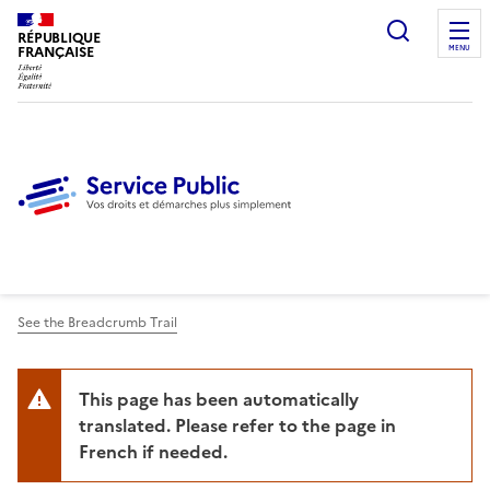
Ouvrir l
RÉPUBLIQUE
FRANÇAISE
MENU
See the Breadcrumb Trail
This page has been automatically
translated. Please refer to the page in
French if needed.