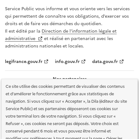
Service Public vous informe et vous oriente vers les services
qui permettent de connaître vos obligations, d’exercer vos
droits et de faire vos démarches du quotidien.
Il est édité par la
Direction de l’information légale et
administrative
et réalisé en partenariat avec les
administrations nationales et locales.
legifrance.gouv.fr
info.gouv.fr
data.gouv.fr
Nos partenaires
Ce site utilise des cookies permettant de visualiser des contenus
et d'améliorer le fonctionnement grâce aux statistiques de
navigation. Si vous cliquez sur « Accepter », la Dila (éditeur du site
Service Public) et ses partenaires déposeront ces cookies sur
votre terminal lors de votre navigation. Si vous cliquez sur «
Plan du site
Accessibilité : totalement conforme
Accessibilité des
Refuser », ces cookies ne seront pas déposés. Votre choix est
services en ligne
Mentions légales
Données personnelles et sécurité
conservé pendant 6 mois et vous pouvez être informé et
modifier vos préférences à tout moment sur la page « Gérer les