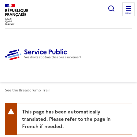
Ouvrir l
RÉPUBLIQUE
FRANÇAISE
MENU
See the Breadcrumb Trail
This page has been automatically
translated. Please refer to the page in
French if needed.