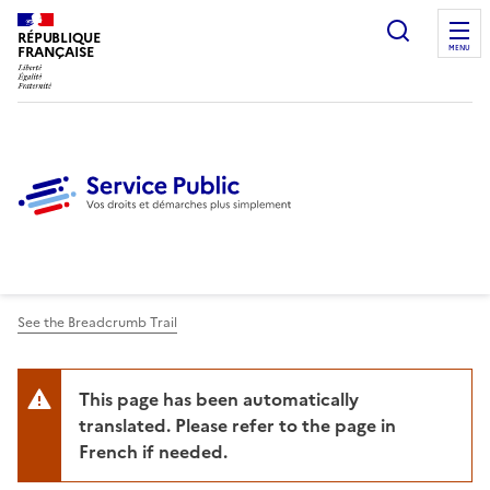
Ouvrir l
RÉPUBLIQUE
FRANÇAISE
MENU
See the Breadcrumb Trail
This page has been automatically
translated. Please refer to the page in
French if needed.