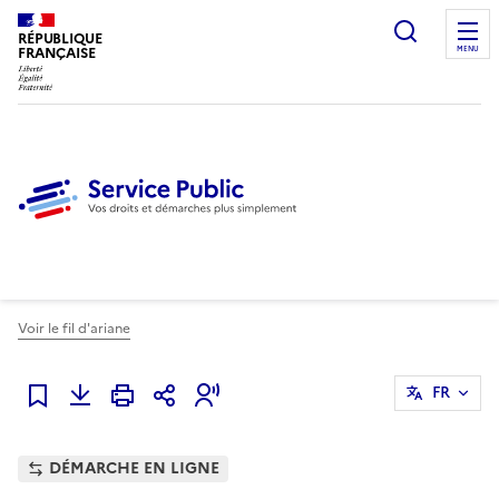
Ouvrir l
RÉPUBLIQUE
FRANÇAISE
MENU
Voir le fil d'ariane
FR
Ajouter à mes favoris
DÉMARCHE EN LIGNE