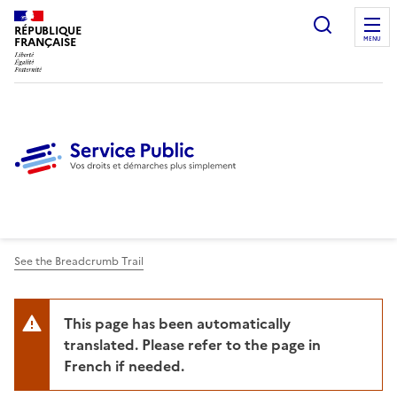
Ouvrir l
RÉPUBLIQUE
FRANÇAISE
MENU
See the Breadcrumb Trail
This page has been automatically
translated. Please refer to the page in
French if needed.