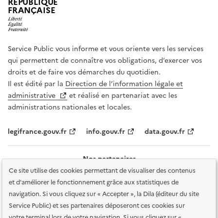
RÉPUBLIQUE
FRANÇAISE
Service Public vous informe et vous oriente vers les services
qui permettent de connaître vos obligations, d’exercer vos
droits et de faire vos démarches du quotidien.
Il est édité par la
Direction de l’information légale et
administrative
et réalisé en partenariat avec les
administrations nationales et locales.
legifrance.gouv.fr
info.gouv.fr
data.gouv.fr
Nos partenaires
Ce site utilise des cookies permettant de visualiser des contenus
et d'améliorer le fonctionnement grâce aux statistiques de
navigation. Si vous cliquez sur « Accepter », la Dila (éditeur du site
Service Public) et ses partenaires déposeront ces cookies sur
votre terminal lors de votre navigation. Si vous cliquez sur «