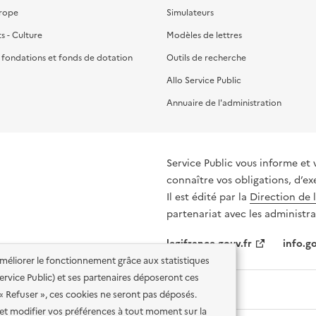
urope
Simulateurs
ts - Culture
Modèles de lettres
, fondations et fonds de dotation
Outils de recherche
Allo Service Public
Annuaire de l'administration
Service Public vous informe et 
connaître vos obligations, d’ex
Il est édité par la
Direction de 
partenariat avec les administra
legifrance.gouv.fr
info.go
'améliorer le fonctionnement grâce aux statistiques
 Service Public) et ses partenaires déposeront ces
 « Refuser », ces cookies ne seront pas déposés.
et modifier vos préférences à tout moment sur la