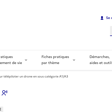
Se 
R
ratiques
Fiches pratiques
Démarches,
ement de vie
par thème
aides et outil
our télépiloter un drone en sous catégorie A1/A3
s
E