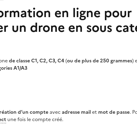
formation en ligne pour
er un drone en sous cat
rone
de classe C1, C2, C3, C4
(
ou de plus de 250 grammes
) 
gories A1/A3
réation d’un compte
avec
adresse mail
et
mot de passe
. P
ect
une fois le compte créé.