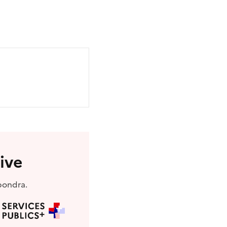
ive
pondra.