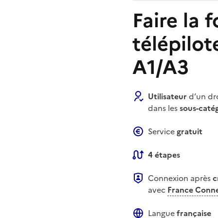
Faire la 
télépilot
A1/A3
Utilisateur
d’un d
dans les
sous-caté
Service
gratuit
4 étapes
Connexion après
c
avec
France Conn
Langue
française