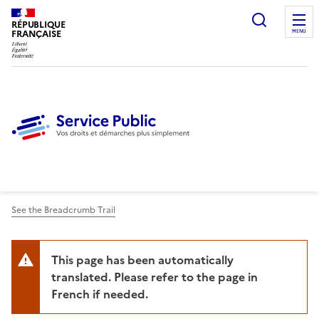
Ouvrir l
RÉPUBLIQUE
FRANÇAISE
MENU
See the Breadcrumb Trail
This page has been automatically
translated. Please refer to the page in
French if needed.