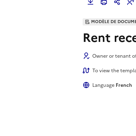
MODÈLE DE DOCUM
Rent rec
Owner or tenant of 
To view the templat
Language
French