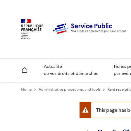
RÉPUBLIQUE
FRANÇAISE
Actualité
Fiches p
Accueil
de vos droits et démarches
par évén
Home
Administrative procedures and tools
Rent receipt 
This page has 