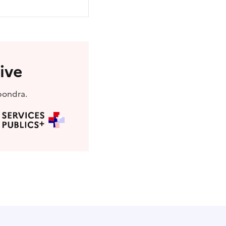
ive
pondra.