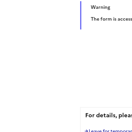
Warning
The form is acces
For details, plea
Leave for temporary 