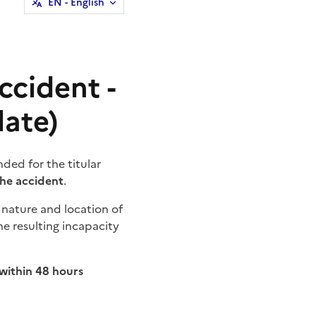
EN
- English
ccident -
ate)
ded for the titular
the accident
.
 nature and location of
he resulting incapacity
within 48 hours