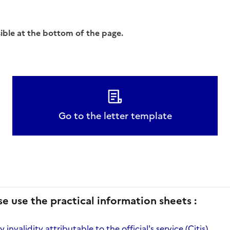
sible at the bottom of the page.
Go to the letter template
se use the practical information sheets :
invalidity attributable to the official's service (Citis)