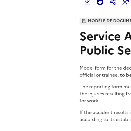
MODÈLE DE DOCUM
Service A
Public S
Model form for the decl
official or trainee,
to b
The reporting form mu
the injuries resulting 
for work.
If the accident results
according to its establ