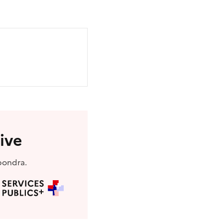
ive
pondra.