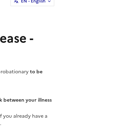
EN
- English
ease -
 probationary
to be
nk between your illness
f you already have a
.