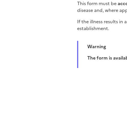
This form must be
acco
disease and, where appr
If the illness results 
establishment.
Warning
The form is avail