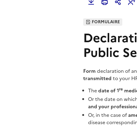
FORMULAIRE
Declarat
Public Se
Form
declaration of an
transmitted
to your 
re
The
date of 1
medic
Or the date on which
and your professiona
Or, in the case of
ame
disease correspondin