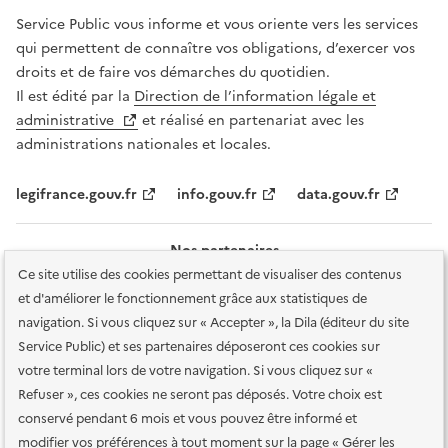
Service Public vous informe et vous oriente vers les services
qui permettent de connaître vos obligations, d’exercer vos
droits et de faire vos démarches du quotidien.
Il est édité par la
Direction de l’information légale et
administrative
et réalisé en partenariat avec les
administrations nationales et locales.
legifrance.gouv.fr
info.gouv.fr
data.gouv.fr
Nos partenaires
Ce site utilise des cookies permettant de visualiser des contenus
et d'améliorer le fonctionnement grâce aux statistiques de
navigation. Si vous cliquez sur « Accepter », la Dila (éditeur du site
Service Public) et ses partenaires déposeront ces cookies sur
votre terminal lors de votre navigation. Si vous cliquez sur «
Plan du site
Accessibilité : totalement conforme
Accessibilité des
Refuser », ces cookies ne seront pas déposés. Votre choix est
services en ligne
Mentions légales
Données personnelles et sécurité
conservé pendant 6 mois et vous pouvez être informé et
modifier vos préférences à tout moment sur la page « Gérer les