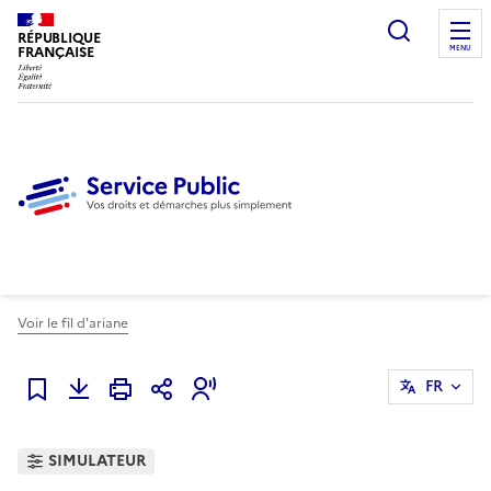
Ouvrir l
RÉPUBLIQUE
FRANÇAISE
MENU
Voir le fil d'ariane
FR
Ajouter à mes favoris
SIMULATEUR