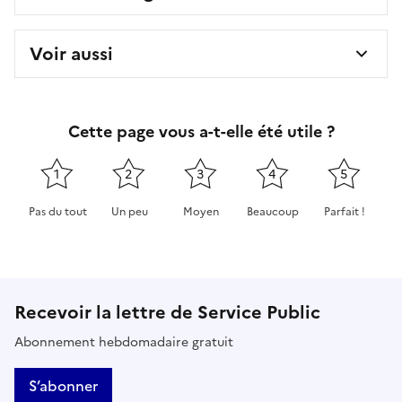
Voir aussi
Cette page vous a-t-elle été utile ?
1
2
3
4
5
Pas du tout
Un peu
Moyen
Beaucoup
Parfait !
Cette page ne pas m'a pas du tout été utile
Cette page m'a été un peu utile
Cette page m'a été moyennement 
Cette page m'a été très 
Cette page m'
Recevoir la lettre de Service Public
Abonnement hebdomadaire gratuit
S’abonner