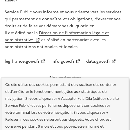
Service Public vous informe et vous oriente vers les services
qui permettent de connaître vos obligations, d’exercer vos
droits et de faire vos démarches du quotidien.
Il est édité par la
Direction de l’information légale et
administrative
et réalisé en partenariat avec les
administrations nationales et locales.
legifrance.gouv.fr
info.gouv.fr
data.gouv.fr
Nos partenaires
Ce site utilise des cookies permettant de visualiser des contenus
et d'améliorer le fonctionnement grâce aux statistiques de
navigation. Si vous cliquez sur « Accepter », la Dila (éditeur du site
Service Public) et ses partenaires déposeront ces cookies sur
votre terminal lors de votre navigation. Si vous cliquez sur «
Plan du site
Accessibilité : totalement conforme
Accessibilité des
Refuser », ces cookies ne seront pas déposés. Votre choix est
services en ligne
Mentions légales
Données personnelles et sécurité
conservé pendant 6 mois et vous pouvez être informé et