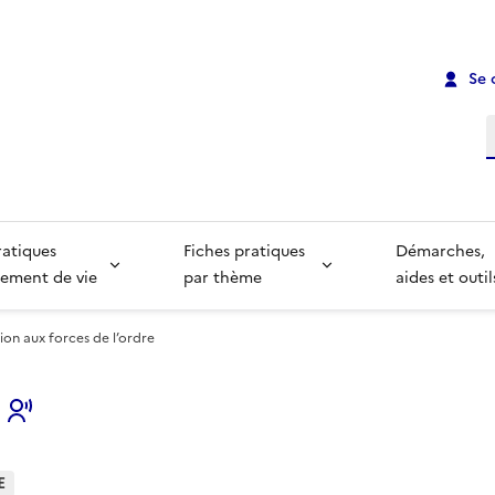
Se 
R
ratiques
Fiches pratiques
Démarches,
ement de vie
par thème
aides et outil
ion aux forces de l’ordre
s
E