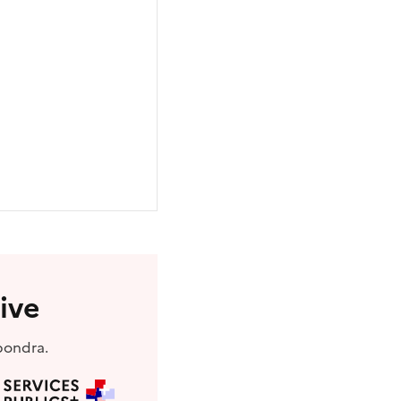
ive
pondra.